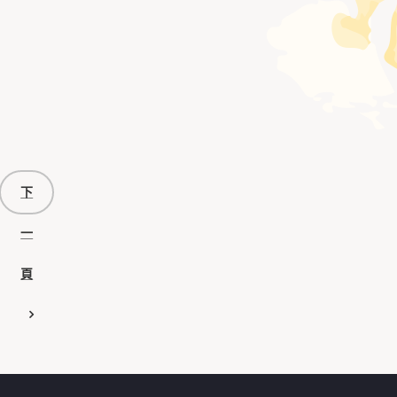
下
一
頁