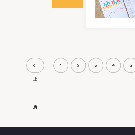
1
2
3
4
5
上
一
頁