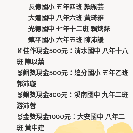
長億國小 五年四班 顏珮芸
大道國中 八年六班 黃琦雅
光德國中 七年十二班 賴炵銥
鎮平國小 六年五班 陳沛諼
🏅
佳作現金500元：清水國中 八年十八
班 陳以薰
🥉
銅獎現金500元：追分國小 五年乙班
郭沛璇
🥈
銀獎現金800元：溪南國中 九年二班
游沛蓉
🥇
金獎現金1000元：大安國中 八年二
班 黃中建