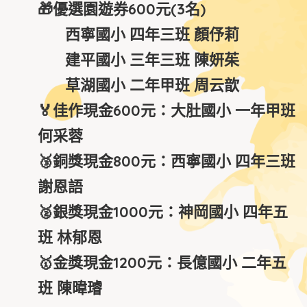
🎁
優選園遊券600元(3名)
西寧國小 四年三班 顏伃莉
建平國小 三年三班 陳妍茱
草湖國小 二年甲班 周云歆
🏅
佳作現金600元：大肚國小 一年甲班
何采蓉
🥉銅
獎現金800元：西寧國小 四年三班
謝恩語
🥈
銀獎現金1000元：神岡國小 四年五
班 林郁恩
🥇
金獎現金1200元：長億國小 二年五
班 陳暐璿